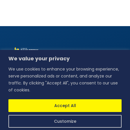
Alamat :
Jl. Basuki
We value your privacy
Rahmat No.18,
Bedilan, Kebungson,
We use cookies to enhance your browsing experience,
Kec. Gresik,
Kabupaten Gresik,
serve personalized ads or content, and analyze our
Jawa Timur 61114.
traffic. By clicking "Accept All", you consent to our use
Our Social
of cookies.
Media :
PERUMDA BPR Bank Gresik
Accept All
berizin dan diawasi oleh
Otoritas Jasa Keuangan dan
sebagai Peserta Penjaminan
LPS.
Customize