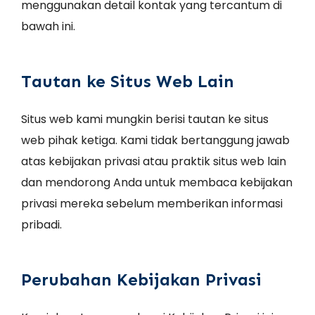
menggunakan detail kontak yang tercantum di
bawah ini.
Tautan ke Situs Web Lain
Situs web kami mungkin berisi tautan ke situs
web pihak ketiga. Kami tidak bertanggung jawab
atas kebijakan privasi atau praktik situs web lain
dan mendorong Anda untuk membaca kebijakan
privasi mereka sebelum memberikan informasi
pribadi.
Perubahan Kebijakan Privasi