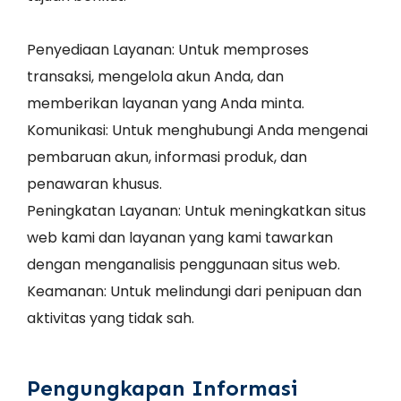
Penyediaan Layanan: Untuk memproses
transaksi, mengelola akun Anda, dan
memberikan layanan yang Anda minta.
Komunikasi: Untuk menghubungi Anda mengenai
pembaruan akun, informasi produk, dan
penawaran khusus.
Peningkatan Layanan: Untuk meningkatkan situs
web kami dan layanan yang kami tawarkan
dengan menganalisis penggunaan situs web.
Keamanan: Untuk melindungi dari penipuan dan
aktivitas yang tidak sah.
Pengungkapan Informasi