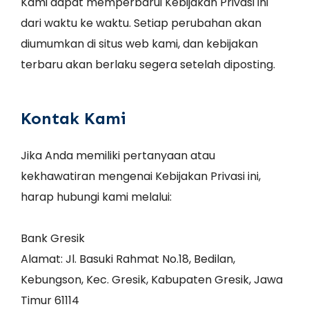
Kami dapat memperbarui Kebijakan Privasi ini
dari waktu ke waktu. Setiap perubahan akan
diumumkan di situs web kami, dan kebijakan
terbaru akan berlaku segera setelah diposting.
Kontak Kami
Jika Anda memiliki pertanyaan atau
kekhawatiran mengenai Kebijakan Privasi ini,
harap hubungi kami melalui:
Bank Gresik
Alamat: Jl. Basuki Rahmat No.18, Bedilan,
Kebungson, Kec. Gresik, Kabupaten Gresik, Jawa
Timur 61114