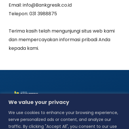
Email:
info@Bankgresik.co.id
Telepon: 031 3988875
Terima kasih telah mengunjungi situs web kami
dan mempercayakan informasi pribadi Anda
kepada kami.
Alamat :
Jl. Basuki
We value your privacy
Rahmat No.18,
Bedilan, Kebungson,
We use cookies to enhance your browsing experience,
Kec. Gresik,
Kabupaten Gresik,
serve personalized ads or content, and analyze our
Jawa Timur 61114.
traffic. By clicking "Accept All", you consent to our use