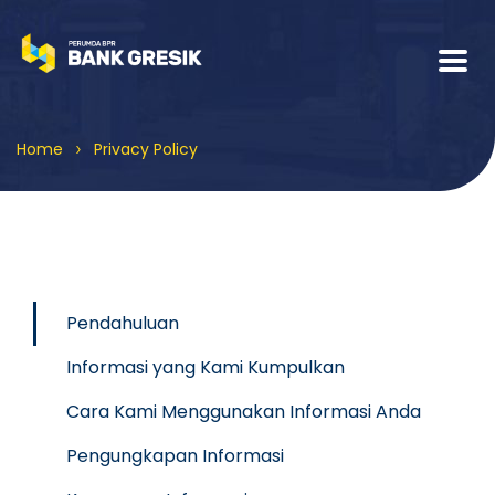
>
Home
Privacy Policy
Pendahuluan
Informasi yang Kami Kumpulkan
Cara Kami Menggunakan Informasi Anda
Pengungkapan Informasi