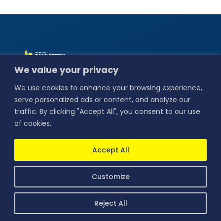
Alamat :
Jl. Basuki
We value your privacy
Rahmat No.18,
Bedilan, Kebungson,
We use cookies to enhance your browsing experience,
Kec. Gresik,
Kabupaten Gresik,
serve personalized ads or content, and analyze our
Jawa Timur 61114.
traffic. By clicking "Accept All", you consent to our use
Our Social
of cookies.
Media :
PERUMDA BPR Bank Gresik
Accept All
berizin dan diawasi oleh
Otoritas Jasa Keuangan dan
sebagai Peserta Penjaminan
LPS.
Customize
Copyright © 2026 Perumda BPR Bank Gresik. All rights reserved
Reject All
Terms of Use |
Privacy Policy