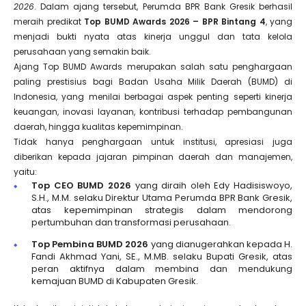
2026
. Dalam ajang tersebut, Perumda BPR Bank Gresik berhasil
meraih predikat
Top BUMD Awards 2026 – BPR Bintang 4
, yang
menjadi bukti nyata atas kinerja unggul dan tata kelola
perusahaan yang semakin baik.
Ajang Top BUMD Awards merupakan salah satu penghargaan
paling prestisius bagi Badan Usaha Milik Daerah (BUMD) di
Indonesia, yang menilai berbagai aspek penting seperti kinerja
keuangan, inovasi layanan, kontribusi terhadap pembangunan
daerah, hingga kualitas kepemimpinan.
Tidak hanya penghargaan untuk institusi, apresiasi juga
diberikan kepada jajaran pimpinan daerah dan manajemen,
yaitu:
Top CEO BUMD 2026
yang diraih oleh Edy Hadisiswoyo,
S.H., M.M. selaku Direktur Utama Perumda BPR Bank Gresik,
atas kepemimpinan strategis dalam mendorong
pertumbuhan dan transformasi perusahaan.
Top Pembina BUMD 2026
yang dianugerahkan kepada H.
Fandi Akhmad Yani, SE., M.MB. selaku Bupati Gresik, atas
peran aktifnya dalam membina dan mendukung
kemajuan BUMD di Kabupaten Gresik.