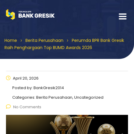
>
>
Home
Berita Perusahaan
Perumda BPR Bank Gresik
Raih Penghargaan Top BUMD Awards 2026
April 20, 2026
Posted by:
BankGresik2014
Categories:
Berita Perusahaan, Uncategorized
No Comments