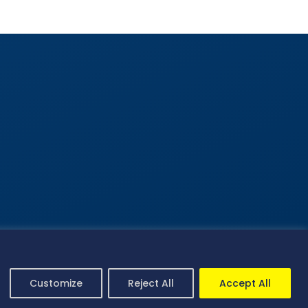
DA BPR Bank Gresik
in dan diawasi oleh Otoritas Jasa Keuangan dan sebagai
ta Penjaminan LPS.
Customize
Reject All
Accept All