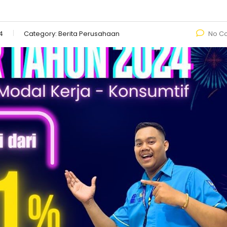
4
Category:
Berita Perusahaan
No C