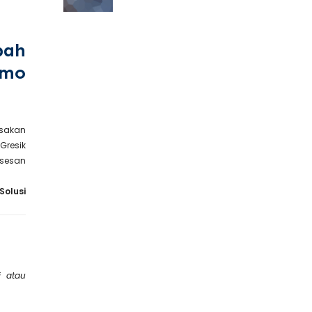
bah
omo
sakan
Gresik
sesan
olusi
i atau