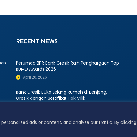
RECENT NEWS
Perumda BPR Bank Gresik Raih Penghargaan Top
son,
BUMD Awards 2026
April 20, 2026
Bank Gresik Buka Lelang Rumah di Benjeng,
Gresik dengan Sertifikat Hak Milik
PERUM
October 15, 2024
beriz
Peser
ersonalized ads or content, and analyze our traffic. By clicking
hts reserved
Terms of Use |
Privacy Policy