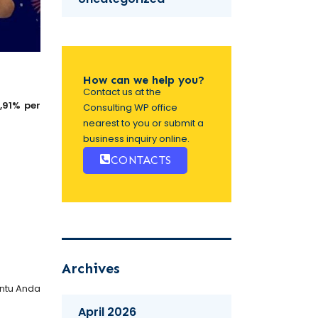
How can we help you?
Contact us at the
,91% per
Consulting WP office
nearest to you or submit a
business inquiry online.
CONTACTS
Archives
antu Anda
April 2026