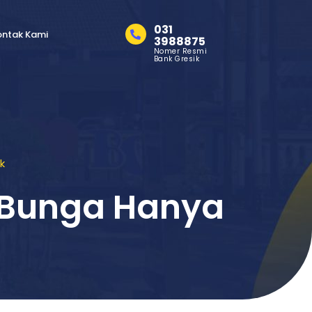
031
ontak Kami
3988875
Nomer Resmi
Bank Gresik
k
u Bunga Hanya