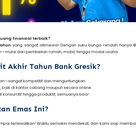
ang finansial terbaik?
Tahun
yang sangat istimewa! Dengan suku bunga rendah hanya
0
n—mulai dari pembelian rumah, mobil, hingga modal usaha.
t Akhir Tahun Bank Gresik?
ulan—sangat kompetitif dan menguntungkan.
s, baik di kantor cabang maupun secara online.
dit konsumtif hingga produktif, semuanya bisa!
an Emas Ini?
sampai terlewatkan! Waktu semakin mendekat, dan kami siap memb